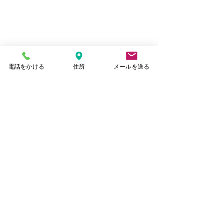
電話をかける
住所
メールを送る
4月の同朋会中止のお知ら
2026年 春季
せ
法要のお知らせ
コメント
お世話になっております。皆
2026年を迎え、
様お元気でお過ごしでしょう
なりました。 皆
か。 新年度が始まりまし
お過ごしでしょう
コメントを追加…
た。毎日の寒暖差が激しいで
て、来月に迎える
すね。 さて、明日開催予定
代経法要について