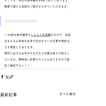
そこで今、本山の東本願寺がHPで出しております、
動画で遇える法話のご紹介をさせていただきます。
https://jodo-shinshu.info
このHPは東本願寺の
しんらん交流館
のもので、法話
はもちろん各地のお寺で行われている行事や現状な
どを発信しております。
現代におけるお寺がそれぞれどの様な考えで何をし
ているか、興味深い記事もたくさんありますので是
非ご確認下さい！！
すべて表示
最新記事