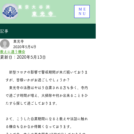
真宗大谷派
ME
東光寺
NU
記事
東光寺
2020年5月4日
教えに遇う機会
更新日：
2020年5月13日
　新型コロナの影響で警戒期間が未だ続いておりま
すが、皆様いかがお過ごしでしょうか？
　東光寺の法務はやはり自粛される方も多く、寺内
で過ごす時間が増え、大掃除や何か出来ることをひ
たすら探して過ごしております。
さて、こうした自粛期間になると教えや法話に触れ
る機会もなかなか得難くなっております。