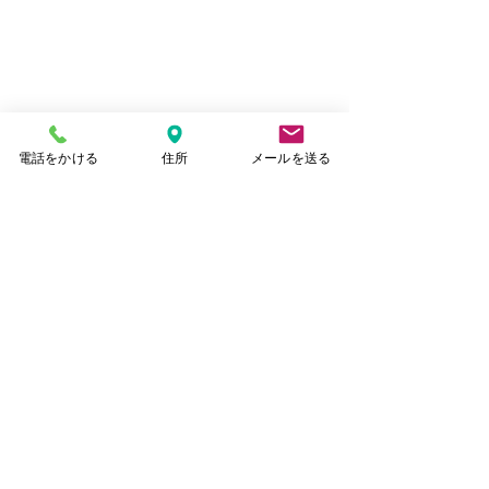
電話をかける
住所
メールを送る
2026年 春季彼岸永代経
2026年 修正
法要のお知らせ
せ
コメント
2026年を迎え、早くも2月に
本年初めのお勤め
なりました。 皆さまいかが
ついてご案内申し
お過ごしでしょうか。 さ
下記の日程にてお
コメントを追加…
て、来月に迎える春季彼岸永
す。 ご案内が遅