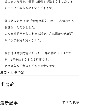
協力をいただき、無事に最後まで勤まりましたこと
をここにご報告させていただきます。
御法話の先生には“「疫癘の御文」のこころ”について
お話をいただきました。
こんな時期だからこそのお話で、心に温かい火が灯
るような感覚を覚えました。
報恩講は真宗門徒にとって、1年の締めくくりであ
り、1年の始まりとなる行事です。
ぜひ来年もご参拝くだされば幸いです。
法要・行事予定
すべて表示
最新記事