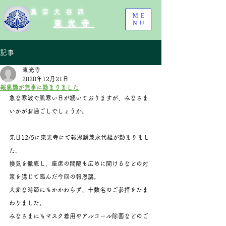
真宗大谷派
ME
東光寺
NU
記事
東光寺
2020年12月21日
報恩講が無事に勤まりました
急な寒波で肌寒い日が続いておりますが、みなさま
いかがお過ごしでしょうか。
先日12/5に東光寺にて報恩講兼永代経が勤まりまし
た。
換気を徹底し、座席の間隔も広めに開けるなどの対
策を講じて臨んだ今回の報恩講。
大変な時節にもかかわらず、十数名のご参拝をたま
わりました。
みなさまにもマスク着用やアルコール除菌などのご