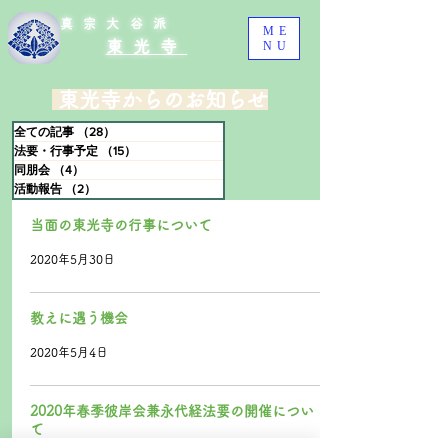
真宗大谷派
ME
東光寺
NU
東光寺からのお知らせ
全ての記事
（28）
28件の記事
法要・行事予定
（15）
15件の記事
同朋会
（4）
4件の記事
活動報告
（2）
2件の記事
当面の東光寺の行事について
2020年5月30日
教えに遇う機会
2020年5月4日
2020年春季彼岸会兼永代経法要の開催につい
て